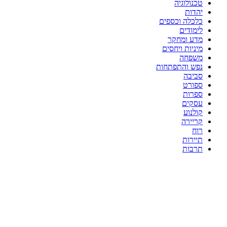
טכנולוגיה
יהדות
כלכלה וכספים
לימודים
מדע ומחקר
מיניות ויחסים
משפחה
נפש והתפתחות
סביבה
ספורט
ספרות
עסקים
קולנוע
קריירה
רוח
תיירות
תרבות