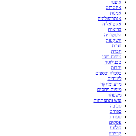
אופנה
אינטרנט
אמנות
אנתרופולוגיה
אקטואליה
בריאות
היסטוריה
השקעות
זוגיות
חברה
טיפוח ויופי
טכנולוגיה
יהדות
כלכלה וכספים
לימודים
מדע ומחקר
מיניות ויחסים
משפחה
נפש והתפתחות
סביבה
ספורט
ספרות
עסקים
קולנוע
קריירה