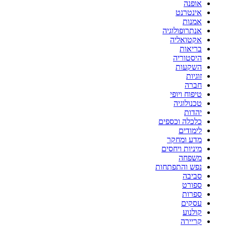
אופנה
אינטרנט
אמנות
אנתרופולוגיה
אקטואליה
בריאות
היסטוריה
השקעות
זוגיות
חברה
טיפוח ויופי
טכנולוגיה
יהדות
כלכלה וכספים
לימודים
מדע ומחקר
מיניות ויחסים
משפחה
נפש והתפתחות
סביבה
ספורט
ספרות
עסקים
קולנוע
קריירה