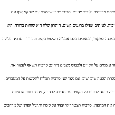
חת מרווחים ולגרור מגינים. סביבו ייתכן שיימצאו גם שחקני אגף עם
ת, לעיתים אפילו ברגעים קשים. היתרון שלה הוא שזהות ברורה: היא
מבנה הטקטי, ובמצבים בהם אנגליה תשלוט בקצב ובכדור – סרביה עלולה
ור עומסים על הקווים ולכבוש מצבים נייחים; סרביה תשאף לעצור את
 נסגרת ופגעה שוב ושוב. אם מצד שני סרביה תצליח להקשות על המעברים,
יה תנסה לחפות על הקווים עם חדירה לרחבה, ניגוחי רוחב או עיוות
 את המהפך). סרביה תצטרך להקפיד על סימון ותרגול קפדני של מרחבים