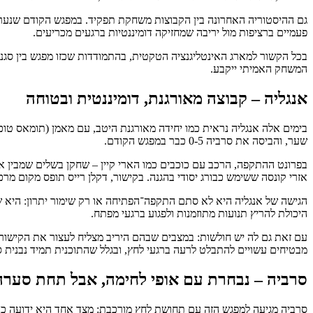
פעמיים ברציפות מול יריבה שמחזיקה דומיננטיות ברגעים מכריעים.
בכל הקשור למארג האינטליגנציה הטקטית, בהתמודדות שכזו מפגש בין סגנונו
המשחק האמיתי ייקבע.
אנגליה – קבוצה מאורגנת, דומיננטית ובטוחה
בימים אלה אנגליה נראית כמו יחידה מאורגנת היטב, עם מאמן (תומאס טו
שער, והביסה את סרביה 0-5 כבר במפגש הקודם.
בפרונט ההתקפה, הרכב עם כוכבים כמו הארי קיין – שחקן בשלים שמבין א
אזרי קונסה ששימש כבורג יסודי בהגנה. בקישור, דקלן רייס תופס מקום מר
הגישה של אנגליה היא לא סתם התקפה־הפתיחה או רק שימור יתרון: היא ש
היכולת להריץ תנועות מתוזמנות ולפגוע ברגעי מפתח.
עם זאת גם לה יש חולשות: במצבים שבהם היריב מצליח לעצור את הקישור,
מבטיחים עשויים להתבלט לרעה ברגעי לחץ, ובגלל שהתוכנית תמיד נבנית ס
סרביה – נבחרת עם אופי לחימה, אבל תחת סערה
סרביה מגיעה למפגש הזה עם תחושת לחץ מורכבת: מצד אחד היא ידועה כנב