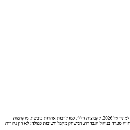
המשחק בין אנגליה לסרביה ב־13 בנובמבר 2025 עומד במרכז תשומת הלב של אוהדי הכדורגל האירופי, שכן הוא חלק מתמונת גבעת הקרב על ההעפלה למונדיאל 2026. לקבוצות הללו, כמו לרבות אחרות ביבשת, מוקדמות
ה חווה סערה בניהול הנבחרת, המשחק מקבל חשיבות כפולה: לא רק נקודות