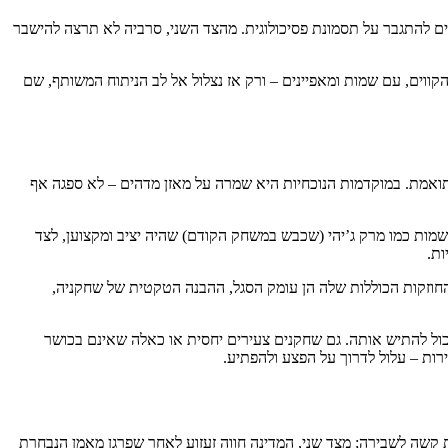
ך בסרביה, אנגליה חגגה ניצחון מוחץ 0-5, מה שהפך את הסרבים למי שצריכים להתגבר על תסמונת פסיכולוגית. מהצד השני, סרביה לא תרצה להישבר
הקווים, עם שמות ומאפיינים – ורק אז נצלול אל לב הניתוח המשותף, שם
תואמת. במוקדמות הנוכחיות היא שמרה על מאזן מדהים – לא ספגה אף
מות כמו מרק ג’יהי (שכבש במשחק הקודם) שהיה יציב ומקצוען, לצד
ות.
חוזקות הכוללות שלה הן עומק הסגל, ההבנה הטקטית של שחקניה,
כול להתיש אותה. גם שחקנים צעירים יחסית או כאלה שאינם בכושר
רות – עלול לדרוך על הפצע ולהפתיע.
קשה לשבירה; מצד שני, המדינה חווה זעזוע לאחר שפרגן מאמן הנבחרת