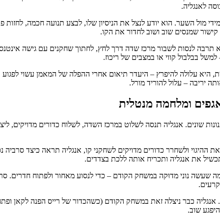
סה לאנגליה.
י מול השער. הוא יודע לנצל את הניסיון שלו, לבצע תנועה חכמה, לחזות פתי
קישור שמנסים שוב ושוב לחדור את הקו.
תרבה לנסות לשבור מרכז שדה דרך לחץ, לחתוך שחקנים עם גישה אינטנסיבי
משל בבלבול קווי או במצבים של ריכוז.
, היא עלולה להיפרץ – היעדר תיאום אחרי ההפלה של המאמן עשוי לפגוע ב
גפים ומלחמה מנטלית
נות שונים. אנגליה תנסה לשלוט במרכז השדה, לשלוח כדורים מדויקים, ליצ
 את ההיגוי ולשחרר כדורים מדויקים לשחקני קו, אנגליה תראה כיצד סרביה
שיל את אנגליה ותכריח אותה ללכת בצדדים.
 מה שעשה נוני מדוּקה במשחק הקודם – כדי לנסוע מאחור ולפתוח חדרים. סרב
קרעים.
 אנגליה כבר ניצלה זאת במשחק הקודם (כשהכדור של רייס הפנה לקאן ופתח
היפגע שוב.