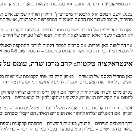
דרגן סטויקוביץ’ הודיע על התפטרותו בעקבות תוצאות כואבות, ביניהן התבו
בסגל, השם הבולט הוא אלכסנדר מיטרוביץ’, החלוץ הוותיק שמייצג איום תמיד
מהירות, שינסו לשבור את ההגנה האנגלית במתפרצות מתפרצות, או שחקני 
הקבוצה האופיינית של סרביה משחקת מתוך לחימה, עקשנות והקרבה – היא 
לא תתבצר לשמר אלא תחפש לצאת לגיחות, תנסו לנצל טעויות של היריב – ל
אך החולשות כאן ניכרות: אם סרביה תפתח דלתות למרכז ההתקפה האנגלית
להימצא תמיד במרדף. עוד נקודה: עומס פסיכולוגי – להפסיד שוב 0-5 מול אותה יריבה – עלול להוריד מורל.
אינטראקציה טקטית: קרב מרכז שדה, עומס על א
כאן מתחיל הקסם של המשחק – באיזון הדק בין שתי הקבוצות שמייצגות סגנו
הקישור, לחתוך את המעברים, ולנסות להגיע להתקפות מתפרצות מהירות.
בקרב מרכז השדה צפוי להיות קריטי: אם דקלן רייס ואחרים יצליחו להחזיק
לחסום את הקשרים המשניים, להשקיע שחקני לחץ על המצטרפים – היא תכ
אגפים יהיו זירת קרבות בגובה: אנגליה תשלח וינגרים ומהלכים מהקו – כמו
הכיוון. אם האנגלים יצליחו לחתוך את הניגודים האלה, הם יקבלו שטחים וב
דרך המצבים הנייחים – קרנות, בעיטות חופשיות – תתפתח קרקעית נוספת.
באזורים הקריטיים – כפילות סימון, מניעת בלבול במרכז הרחבה – כדי לא ל