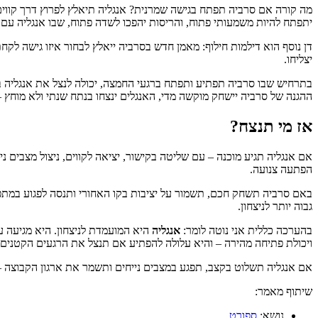
מה קורה אם סרביה תפתח בגישה שמרנית? אנגליה תיאלץ לפרוץ דרך קווים צ
יתפתח להיות משמעותי פתוח, והריסות יהפכו לשדה פתוח, שבו אנגליה עם ע
דן נוסף הוא דילמות חילוף: מאמן חדש בסרביה ייאלץ לבחור איזו גישה לקחת
יצליחו.
בתרחיש שבו סרביה תפתיע ותפתח ברגעי החמצה, יכולה לנצל את אנגליה בי
ההגנה של סרביה יישחק מוקשה מדי, האנגלים ינצחו בנתח שנתי ולא מוחץ – סיכוי של 1-2 שע
אז מי תנצח?
אם אנגליה תגיע מוכנה – עם שליטה בקישור, יציאה לקווים, ניצול מצבים ני
הפתעה צנועה.
באם סרביה תשחק חכם, תשמור על יציבות בקו האחורי ותנסה לפגוע במתפר
גבוה יותר לניצחון.
בהערכה כללית אני נוטה לומר:
אנגליה
היא המועמדת לניצחון. היא מגיעה ע
ויכולת פתיחה מהירה – והיא עלולה להפתיע אם תנצל את הרגעים הקטנים 
אם אנגליה תשלוט בקצב, תפגע במצבים נייחים ותשמר את ארגון הקבוצה –
שיתוף מאמר:
נושא:
ספורט