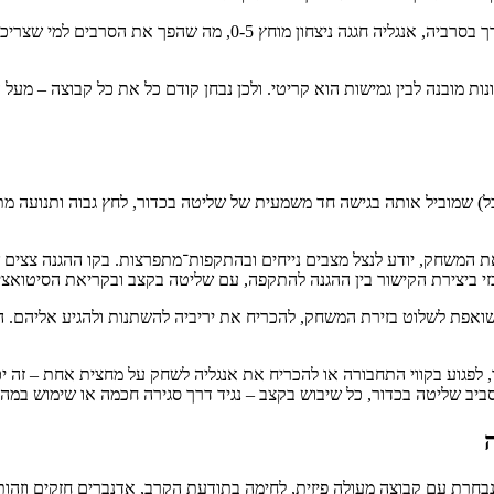
גם ההיסטוריה האחרונה בין הקבוצות משחקת תפקיד. במפגש הקודם שנער
ת מובנה לבין גמישות הוא קריטי. ולכן נבחן קודם כל את כל קבוצה – מעל 
כל) שמוביל אותה בגישה חד משמעית של שליטה בכדור, לחץ גבוה ותנועה מ
ת המשחק, יודע לנצל מצבים נייחים ובהתקפות־מתפרצות. בקו ההגנה צצים ש
כזי ביצירת הקישור בין ההגנה להתקפה, עם שליטה בקצב ובקריאת הסיטואצי
ואפת לשלוט בזירת המשחק, להכריח את יריביה להשתנות ולהגיע אליהם. ה
 לפגוע בקווי התחבורה או להכריח את אנגליה לשחק על מחצית אחת – זה י
ביב שליטה בכדור, כל שיבוש בקצב – נגיד דרך סגירה חכמה או שימוש במהי
חרת עם קבוצה מעולה פיזית, לחימה בתודעת הקרב, אדנברים חזקים וזהות 