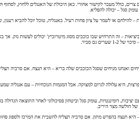
רים, כולל מעבר לקישור אחורי. כאן היכולת של האנגלים ללחוץ, לסחוף ול
ומק סגל – יכולה להפליא.
 – להילחם או לשמר על ציון פחות רעיל. באנגליה, טוכל יוכל להביא רענון,
ציאות – זה התרחיש שבו כוכבים מסוג מיטרוביץ’ יכולים לעשות נזק. אך 
רים גם סביר.
יחים ואנחנו מניחים שסגל הכוכבים שלה בריא – היא תנצח. אם סרביה תצליח 
צות, היא עלולה לגרום למצוקה. אבל המגמות הנוכחיות – עם אנגליה שמעכ
ם יציבות, דומיננטיות, עומק סגל וביטחון פסיכולוגי לאחר התוצאה הגדולה
של חולשה מצד היריב.
 היא תנצח בהפרש מתון. אם סרביה תצליח להשבית את המרכז ולספוג פחות 