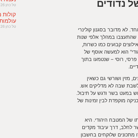
ל נדודים
טל כהן
026
קולות מ
עולמות
טל כהן
026
. לא מדובר בסגנון קולינרי
 שהתעצבו במהלך אלפי שנות
ילוצים קבועים כמו כשרות,
הודי" הוא למעשה אוסף של
 פרסי, רוסי – שנטמעו בתוך
יים.
, מזין ושורשי גם כשאין
 לשבת שבה לא מדליקים אש.
וש במעט בשר ודגש על תיבול.
ניקה מוקפדת לבין זמינות של
ו של המטבח היהודי. היא
ר לחלב, דרך עיבוד מקדים
ו מתכונים שלוקחים בחשבון