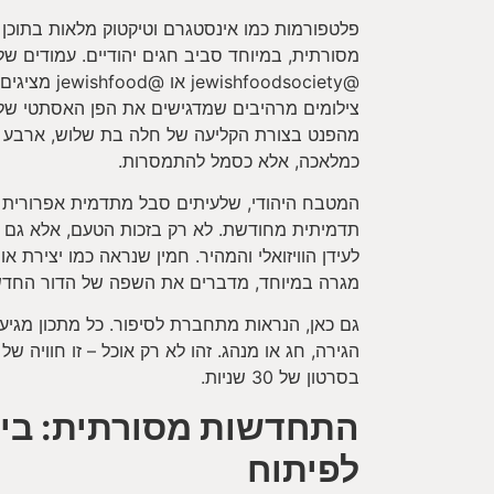
פלטפורמות כמו אינסטגרם וטיקטוק מלאות בתוכן 
מסורתית, במיוחד סביב חגים יהודיים. עמודים של ב
@ishfoodsociety
צילומים מרהיבים שמדגישים את הפן האסתטי של
מהפנט בצורת הקליעה של חלה בת שלוש, ארבע א
כמלאכה, אלא כסמל להתמסרות.
המטבח היהודי, שלעיתים סבל מתדמית אפרורית או
תדמיתית מחודשת. לא רק בזכות הטעם, אלא גם ב
לעידן הוויזואלי והמהיר. חמין שנראה כמו יצירת אומ
מגרה במיוחד, מדברים את השפה של הדור החדש
גם כאן, הנראות מתחברת לסיפור. כל מתכון מגיע
הגירה, חג או מנהג. זהו לא רק אוכל – זו חוויה של
בסרטון של 30 שניות.
התחדשות מסורתית: בין
לפיתוח