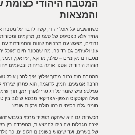
המטבח היהודי כצומת ש
והמצאות
כשחושבים על אוכל יהודי, קשה לדבר על מטבח אחד
אחיד אלא בפסיפס של טעמים, מרקמים ומסורות
נדודים, מפגש עם תרבויות שונות והתמודדות עם א
עוני ולעיתים גם רדיפה. מה שמכונה היום "אוכל י
מטבחים מקומיים – פולני, מרוקאי, עיראקי, תימני,
הזהות היהודית ועטפו אותה בריחות ובטעמים ייחוד
המטבח הזה נבנה מתוך אילוץ: איך להכין אוכל טעים
הרבה אמצעים. חמין, לדוגמה, הוא פתרון יצירתי
גפילטע פיש שומר על דג טרי לאורך זמן, תוך שימ
ואילו הקוסקוס הצפון-אפריקאי מבטא שילוב בין טכ
חומרי גלם בסיסיים כמו סולת וירקות שורש.
הכשרות גם היא שיחקה תפקיד מרכזי בגיבוש זהות
יצרה מגבלות שהובילו להמצאות, מהפרדה בין בש
של בשרים, ועד שימוש בשומנים חלופיים. כך נולד