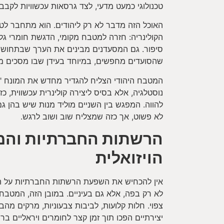
טכנולוגי כמעט מדעי, לצד גרסאות עכשוויות לקבב 
האוכל הזה מדבר לא רק ליהודים. הוא מתחבר לט
הקולינריה: חזרה למטבח מקומי, הדגשת חומרי גל
סיפור. גם המסעדנים מבינים את הערך שבתחושת ה
שהסועדים מחפשים, במיוחד בעידן שבו מסכים מח
המטבח היהודי הצליח להגדיר מחדש את המונח "מ
נוסטלגיה, אלא בסיס ליצירה קולינרית עכשווית, 
להווה. המפגש בין השניים מוליד מנות שיש בהן גם
לא פשוט, אך כזה שמצליח שוב ושוב לרגש.
הרשתות החברתיות וה
הויזואלית
אין להכחיש את השפעת הרשתות החברתיות על הד
לא רק בפה, אלא גם בעיניים. במובן הזה, המטבח 
צפוי. חלות קלועות, לביבות צבעוניות, מרקים מהביל
יצירתיים הפכו תוך זמן קצר לחומרים ויראליים בר