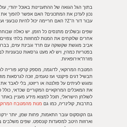
בתוך הגל הגואה של ההתעניינות באוכל יהודי, ע
נכון לעדכן את המתכונים? האם אפשר להפוך את 
עבור דור ה־Z? האם חריימה יכול להיות טבעוני ועדיין לשמר את עוצמתו?
שפים ובשלנים מתנסים כל הזמן. יש כאלה שבוחרי
אחרים שלוקחים את המנות למחוזות בלתי צפויים
אביב מוגשת שקשוקה עם תרד וגבינת עזים, בברוק
בפטריות כמהין, ויש לא מעט גרסאות טבעוניות לב
מזרח־אירופאיות.
המטבח המרוקאי, לדוגמה, מספק קרקע פורייה לחד
תבשיל דגים פיקנטי ועז טעמים, זוכה לגרסאות מודר
ומוגש לעיתים על פולנטה או ריזוטו, בלי לאבד את 
את המאכלים המרוקאיים המקוריים שכדאי, כולל 
לשולחן הישראלי, תוכל למצוא מידע מעניין באתר
בתרבות, קולינריה, כמו גם
מנות מהמטבח המרוקא
גם הקוסקוס עובר התאמות, פחות שמן, יותר ירקות 
וארוזות היטב למסעדות קונספט. שפים משלבים בו 