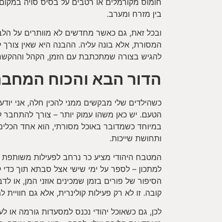
חומוס מקורמלים או רטבים על בסיס סויה במקום 
בין מזרח ומערב.
ובכל זאת, גם כאשר מחדשים לא מוותרים על הלב
המסורת, אלא בונה עליה. ההבנה היא שאין צורך
להגיש בצורה שמתכתבת עם הזמן, הקהל וההקשר
הדור הבא והכוח המחבר
כשהילדים שלי מבקשים ממני להכין חלה, אני יודע
הטעם. יש כאן משהו עמוק יותר – צורך להתחבר למ
במיוחד כשמדובר באוכל מסורתי, הוא אחד הכלים
ותחושת שייכות.
המטבח היהודי מציע כר נרחב לפעילות משותפת עם
למתכון – לספר על ימי שישי אצל סבתא תוך כדי 
הסיפור של פורים בזמן שמכינים אוזני המן, או לדב
קובה. זו לא רק פעילות קולינרית, אלא גם חוויית 
לכן, גם כשאוכל יהודי נכנס למסעדות גורמה או לעמ