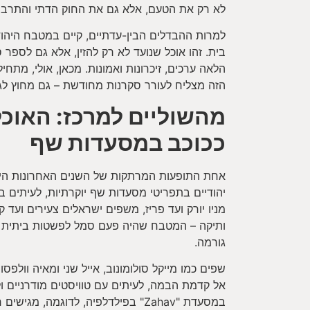
לא רק את הטעם, אלא גם את החוק הדתי והתרבות
למרות ההבדלים הבין-עדתיים, קיים במטבח היהו
בית. זהו אוכל שנועד לא רק להזין, אלא גם לספר
הלאה ערכים, זיכרונות ואמונות. מכאן, אולי, מת
הזה מצליח לעורר סקרנות מחודשת – גם מחוץ לג
מהשוליים למרכז: האוכל
ככוכב במסעדות שף
אחת התופעות המרתקות של השנים האחרונות הי
יהודיים בתפריטי מסעדות שף יוקרתיות, לעיתים ב
מניו יורק ועד פריז, משפים ישראלים צעירים ועד ק
ותיקה – המטבח שהיה פעם סמל לפשטות ביתית 
גורמה.
שפים כמו מייקל סולומונוב, אייל שני ומאיה וולפ
אל קדמת הבמה, לעיתים עם טוויסטים מודרניים ול
במסעדת "Zahav" בפילדלפיה, לדוגמה, 