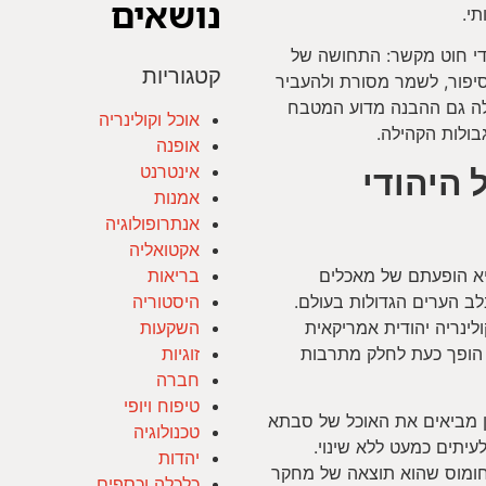
נושאים
י.
די חוט מקשר: התחושה של
קטגוריות
 סיפור, לשמר מסורת ולהעביר
חילה גם ההבנה מדוע המטבח
אוכל וקולינריה
בולות הקהילה.
אופנה
אינטרנט
 היהודי
אמנות
אנתרופולוגיה
אקטואליה
א הופעתם של מאכלים
בריאות
לב הערים הגדולות בעולם.
היסטוריה
ולינריה יהודית אמריקאית
השקעות
הופך כעת לחלק מתרבות
זוגיות
חברה
טיפוח ויופי
סון מביאים את האוכל של סבתא
טכנולוגיה
עיתים כמעט ללא שינוי.
יהדות
מגישים חומוס שהוא תוצאה של מחקר
כלכלה וכספים