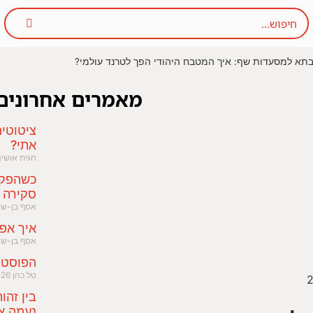
תא למסעדות שף: איך המטבח היהודי הפך לטרנד עולמי?
מאמרים אחרונים
ציטוטי
אתי?
חגית אושי
כשהפקק
סקירה 
אסף בן-ש
איך אפ
אסף בן-ש
הפוסט-
טל כהן
026
2
בין זהו
נעמה א