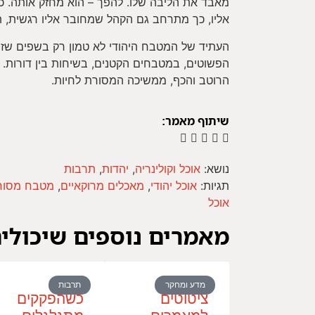
מאבד את הליבה שלו. להפך – הוא מחזק אותה. כ
אליו, כך מתרחב גם הקהל שמחובר אליו רגשית, 
העתיד של המטבח היהודי לא טמון רק בשפים שזו
הפשוטים, במטבחים הקטנים, בשיחות בין דורות. 
הרוטב והכף, ממשיכה המסורת לחיות.
שיתוף מאמר:
נושא:
אוכל וקולינריה
,
יהדות
,
תרבות
תגיות:
אוכל יהודי
,
מאכלים מרוקאיים
,
מטבח מסור
אוכל
מאמרים נוספים שיכולים
מדע ומחקר
תרבות
ציטוטים
כשהפקקים