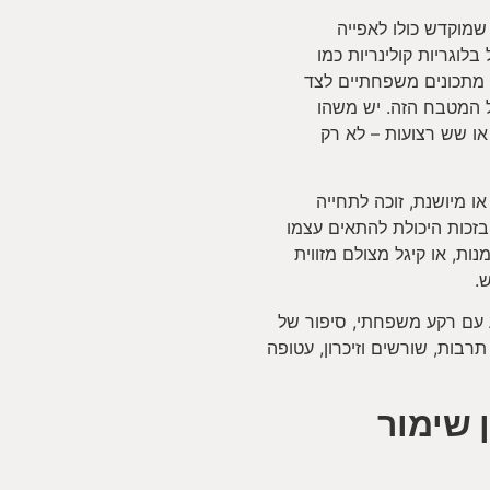
שמוקדש כולו לאפייה
לוגריות קולינריות כמו
jew או @jewishfood מציגים מתכונים משפחתיים לצד
 המטבח הזה. יש משהו
ו שש רצועות – לא רק
 מיושנת, זוכה לתחייה
זכות היכולת להתאים עצמו
נות, או קיגל מצולם מזווית
.
 עם רקע משפחתי, סיפור של
 תרבות, שורשים וזיכרון, עטופה
 שימור