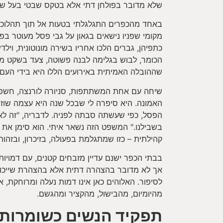
שלא מדובר בפולחן דתי אלא בטקס שבטי בעל שו
באחד מהכפרים התגלגלתי בטעות אל תוך תהלוכה
מקומי שפניו נישאים בגאון על גבי פסל מעוטר בפ
כתפיהן, גברים הלכו אחריו בשירה מונוטונית, וילד
הכומר, לבוש בגלימה לבנה פשוטה, צעד בשקט מא
שההובלה האמיתית באירועים הללו היא בידי העם
שיחה עם אחת המשתתפות, סניורה לורנצה, חשפה
האמונה. היא סיפרה לי שבכל שנה היא עצמה שוז
הפסל, כפי שעשתה סבתה לפניה. לדבריה, "זה לא 
בשבילנו." המשפט הזה נשאר איתי. הוא סימן את
קהילתית – כזו שמתגלמת בפעולה, בזיכרון, ובזהות
בבתי הכפר ישנם עדיין מזבחים קטנים, עם דמויות ק
אך לא מדובר בהצהרה דתית אלא בהצהרת שייכות
לסיפור. האלוהים כאן אינו דמות נעלה ומרוחקת, 
מהיומיום, מהבישול, מהקציר ומהגשם.
תפקיד הנשים כשומרות