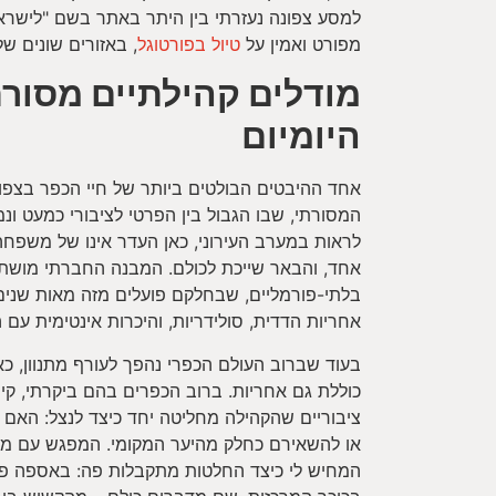
למסע צפונה נעזרתי בין היתר באתר בשם "לישרא
מפורט ואמין על
טיול בפורטוגל
, באזורים שונים של
מודלים קהילתיים מסורת
היומיום
אחד ההיבטים הבולטים ביותר של חיי הכפר בצפון 
המסורתי, שבו הגבול בין הפרטי לציבורי כמעט ונ
לראות במערב העירוני, כאן העדר אינו של משפח
אחד, והבאר שייכת לכולם. המבנה החברתי מושתת
בלתי-פורמליים, שבחלקם פועלים מזה מאות שנים,
אחריות הדדית, סולידריות, והיכרות אינטימית עם 
בעוד שברוב העולם הכפרי נהפך לעורף מתנוון, כ
כוללת גם אחריות. ברוב הכפרים בהם ביקרתי, קיי
ציבוריים שהקהילה מחליטה יחד כיצד לנצל: האם 
או להשאירם כחלק מהיער המקומי. המפגש עם מוע
המחיש לי כיצד החלטות מתקבלות פה: באספה פת