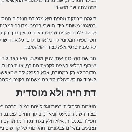
בכיכר המרכזית, שם מדברים כולם – מהקשיש בן 
שזה עתה שב מהעיר.
דוגמה מרתקת נוספת היא מלכודת הזאבים המסור
במאמץ משותף בידי תושבי הכפר. מדובר במבנה 
שנועד ללכוד זאבים שפגעו בעדרים. אין בכך רק פתר
השיתופית המקומית – כל אדם תרם, כל אחד שות
לא כעניין פרטי אלא כצורך קולקטיבי.
תחושת השייכות אינה עניין מופשט. היא באה לידי בי
שיתוף במלאי העצים לקראת החורף, או תורנויות ב
מדובר לא רק במסורת, אלא בפרקטיקה שמאפשר
לשרוד גם כשהעולם סביבם משתנה בקצב מסחרר
דת חיה ולא מוסדית
הנצרות הקתולית בפורטוגל קיימת כמובן ברמה הל
בצורה שונה, כמעט קמאית, בתוך החיים עצמם. ה
תפילה בכנסייה, אלא חלק בלתי נפרד מהמרקם הת
נצבעים בדגלים צבעוניים, תהלוכות של קדושים ני