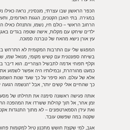
הכפר הראשון שבו עצרתי, מונסיניו, נראה כאילו 
במגירה. בתי האבן הקטנים, הגגות האדומים, ותעל
הרחוב הראשי – כולם חיו, נשמו, והתנהלו כאילו ה
ילדים שיחקו עם מקלות, אישה שטפה בגדים באגן אב
עץ אורן נישא מהאח של טברנה סמוכה.
המפגש שלי עם התרבות המקומית לא התרחש באיר
בשיחה ספונטנית עם קשיש מקומי, מנואל שמו, 
וקלף תפוחי אדמה לתבשיל הצהריים. הוא דיבר בפו
כמעט מהורהרת, ובמילותיו היה אפשר לשמוע את
אלא של עולם. הוא סיפר על כך שעד שנות השמוני
כך שהחיים אולי קשים יותר, אבל "הנשמה רגועה יו
אותה פגישה ראשונה סימנה את תחילתו של מסע 
זמן אחר, אל תוך קהילות ששרדו את המהפכה התעש
ואת עידן הסמארטפונים – לא מתוך התנגדות אקט
שקטה במה שפשוט עובד.
אגב, למי שקצת חושש מתכנון טיול למקומות פחות