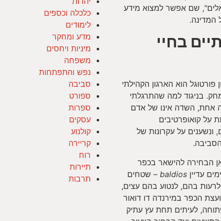
יהדות
לים", שם אפשר למצוא מידע
כלכלה וכספים
 המדינה.
לימודים
מדע ומחקר
יים בחיי
מיניות ויחסים
משפחה
נפש והתפתחות
פורטוגל הוא הארגון הקהילתי
סביבה
מחק. בניגוד למה שהתרגלתי
ספורט
ה אחת, השדה אינו של אדם
ספרות
 על קואופרטיבים
עסקים
 ונשענים על עקרונות של
קולנוע
הסביבה.
קריירה
רוח
אן הבחירה להישאר בכפר
תיירות
מים עדיין
baldios
– שטחים
תרבות
לרעות בהם, לנטוע בהם עצים,
צת הכפר במירנדה דו דואור
וחה, לעיתים תחת עץ עתיק