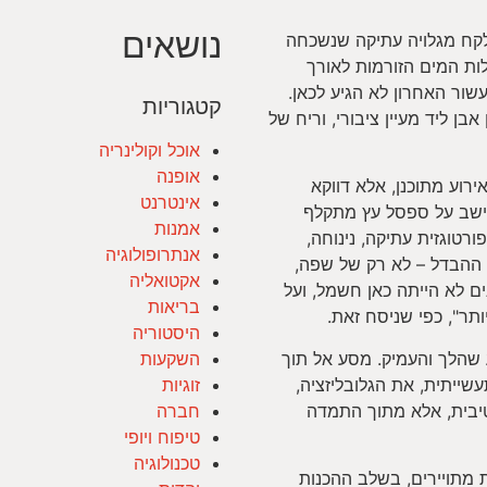
נושאים
נלקח מגלויה עתיקה שנשכחה
ות המים הזורמות לאורך
עשור האחרון לא הגיע לכאן.
קטגוריות
ן ליד מעיין ציבורי, וריח של
אוכל וקולינריה
אופנה
וע מתוכנן, אלא דווקא
אינטרנט
שישב על ספסל עץ מתקלף
אמנות
רטוגזית עתיקה, נינוחה,
אנתרופולוגיה
 ההבדל – לא רק של שפה,
אקטואליה
ם לא הייתה כאן חשמל, ועל
בריאות
תר", כפי שניסח זאת.
היסטוריה
שהלך והעמיק. מסע אל תוך
השקעות
ייתית, את הגלובליזציה,
זוגיות
יבית, אלא מתוך התמדה
חברה
טיפוח ויופי
טכנולוגיה
 מתויירים, בשלב ההכנות