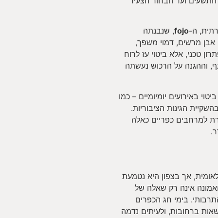
התשעים ועד הבחור הצעיר
תית, ה-
fojo
, שנבנתה
אבן מרשים, דמוי משפך,
ון טכני, אלא ביטוי עז לרוח
ף, וההגנה על הרכוש נעשתה
טוי באירועים יומיומיים – כמו
השקיית הגינות הציבוריות.
ת למרחבים כפריים כאלה
.
אומית, אך בצפון היא נטמעת
אמונה אינה רק שאלה של
רבותי. בימי חג הכפרים
שאות ברחובות, ולעיתים נדמה