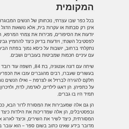
המקומית
בכל כפר שבו עצרתי, נוכחותן של הנשים המבוגרות 
אינן רק סבתות או עקרות בית, אלא נושאות הדגל
יודעות את הסיפורים, מכירות את צמחי המרפא, 
לפסטיבל השנתי, ויודעות בדיוק כיצד להחמיץ גב
נתקלתי ברחוב, יושבות על כיסא נמוך בפתח הבית
עם עיניים חכמות שמביטות בעוברים ושבים.
שיחה עם דונה אנטוניה, בת 84
בעשורים שעברו, רבים מהגברים עזבו את הכפרים
חלקם להגירה לברזיל או לצרפת – ואילו הנשים נו
על כתפיהן. הן דאגו לילדים, לאדמה, לדת, ולזיכרו
תמיד היו בו גברים.
הן גם אלה שמעבירות את המסורת לדור הבא, ככל
ובפסטיבלים, הן אלה שמדריכות את הילדות כיצד
המסורתית, כיצד לשיר את השירים, וכיצד לארוג א
מדובר בידע שאינו כתוב בשום ספר – הוא עובר ב