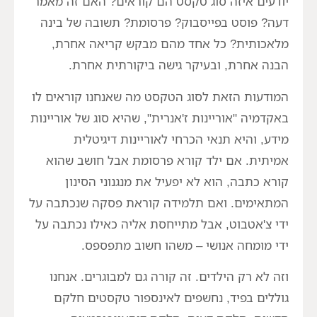
יודעים איזה סוג טקסט הם קוראים? האם זה מאמר
דעה? פוסט בפייסבוק? פרסומת? תשובה של בינה
מלאכותית? כל אחד מהם מבקש קריאה אחרת,
הבנה אחרת, ובעיקר גישה ביקורתית אחרת.
המודעות הזאת לסוג הטקסט מה שאנחנו קוראים לו
באקדמיה "אוריינות ז'אנרית", שהיא סוג של אוריינות
מידע, והיא תנאי הכרחי לאוריינות דיגיטלית
אמיתית. אם ילד קורא פרסומת אבל חושב שהוא
קורא כתבה, הוא לא יפעיל את מנגנוני הסינון
המתאימים. ואם תלמידה קוראת פסקה שנכתבה על
ידי צ'אטבוט, אבל מתייחסת אליה כאילו נכתבה על
ידי מומחה אנושי – משהו חשוב מתפספס.
וזה לא רק הילדים. זה קורה גם למבוגרים. אנחנו
גוללים בפיד, נחשפים לאינספור טקסטים חלקם